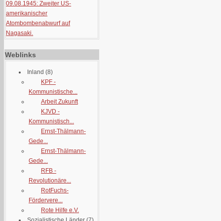
09.08.1945: Zweiter US-
amerikanischer
Atombombenabwurf auf
Nagasaki.
Weblinks
Inland
(8)
KPF -
Kommunistische...
Arbeit Zukunft
KJVD -
Kommunistisch...
Ernst-Thälmann-
Gede...
Ernst-Thälmann-
Gede...
RFB -
Revolutionäre...
RotFuchs-
Fördervere...
Rote Hilfe e.V.
Sozialistische Länder
(7)