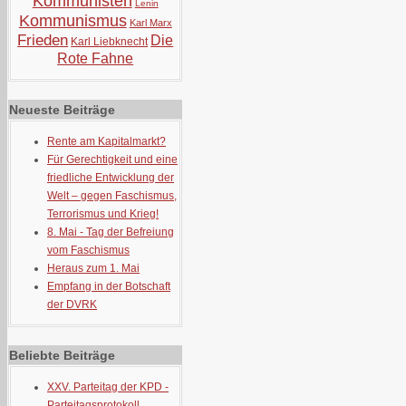
Kommunisten
Lenin
Kommunismus
Karl Marx
Frieden
Die
Karl Liebknecht
Rote Fahne
Neueste Beiträge
Rente am Kapitalmarkt?
Für Gerechtigkeit und eine
friedliche Entwicklung der
Welt – gegen Faschismus,
Terrorismus und Krieg!
8. Mai - Tag der Befreiung
vom Faschismus
Heraus zum 1. Mai
Empfang in der Botschaft
der DVRK
Beliebte Beiträge
XXV. Parteitag der KPD -
Parteitagsprotokoll