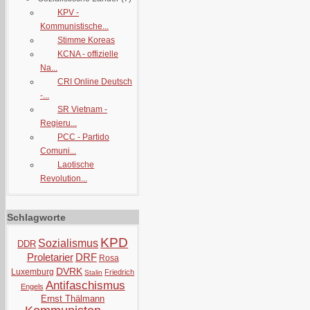
KPV -
Kommunistische...
Stimme Koreas
KCNA - offizielle
Na...
CRI Online Deutsch
-...
SR Vietnam -
Regieru...
PCC - Partido
Comuni...
Laotische
Revolution...
Schlagworte
KPD
Sozialismus
DDR
Proletarier
DRF
Rosa
DVRK
Luxemburg
Friedrich
Stalin
Antifaschismus
Engels
Ernst Thälmann