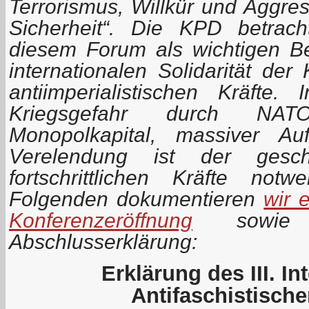
Terrorismus, Willkür und Aggre
Sicherheit“. Die KPD betrac
diesem Forum als wichtigen Be
internationalen Solidarität de
antiimperialistischen Kräfte
Kriegsgefahr durch NA
Monopolkapital, massiver Au
Verelendung ist der gesc
fortschrittlichen Kräfte no
Folgenden dokumentieren
wir 
Konferenzeröffnung
sowie 
Abschlusserklärung:
Erklärung des III. In
Antifaschistisch