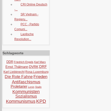
CRI Online Deutsch
-...
SR Vietnam -
Regieru...
PCC - Partido
Comuni...
Laotische
Revolution...
Schlagworte
DDR
Friedrich Engels
Karl Marx
DRF
DVRK
Ernst Thälmann
Karl Liebknecht
Rosa Luxemburg
Frieden
Die Rote Fahne
Antifaschismus
Proletarier
Lenin
Stalin
Kommunisten
Sozialismus
KPD
Kommunismus