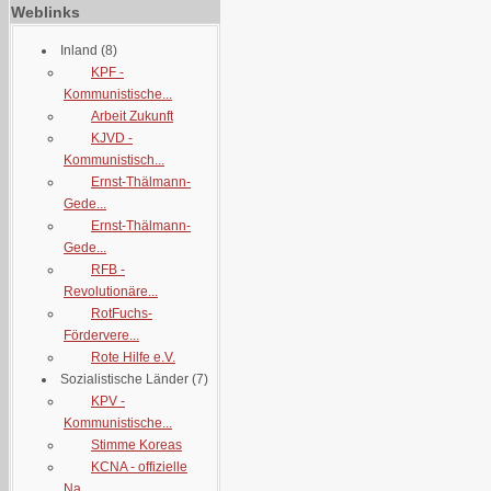
Weblinks
Inland
(8)
KPF -
Kommunistische...
Arbeit Zukunft
KJVD -
Kommunistisch...
Ernst-Thälmann-
Gede...
Ernst-Thälmann-
Gede...
RFB -
Revolutionäre...
RotFuchs-
Fördervere...
Rote Hilfe e.V.
Sozialistische Länder
(7)
KPV -
Kommunistische...
Stimme Koreas
KCNA - offizielle
Na...