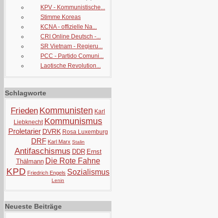
KPV - Kommunistische...
Stimme Koreas
KCNA - offizielle Na...
CRI Online Deutsch -...
SR Vietnam - Regieru...
PCC - Partido Comuni...
Laotische Revolution...
Schlagworte
Kommunisten
Frieden
Karl
Kommunismus
Liebknecht
Proletarier
DVRK
Rosa Luxemburg
DRF
Karl Marx
Stalin
Antifaschismus
DDR
Ernst
Die Rote Fahne
Thälmann
KPD
Sozialismus
Friedrich Engels
Lenin
Neueste Beiträge