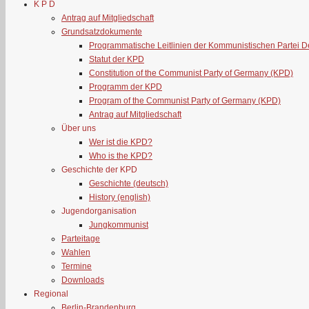
K P D
Antrag auf Mitgliedschaft
Grundsatzdokumente
Programmatische Leitlinien der Kommunistischen Partei 
Statut der KPD
Constitution of the Communist Party of Germany (KPD)
Programm der KPD
Program of the Communist Party of Germany (KPD)
Antrag auf Mitgliedschaft
Über uns
Wer ist die KPD?
Who is the KPD?
Geschichte der KPD
Geschichte (deutsch)
History (english)
Jugendorganisation
Jungkommunist
Parteitage
Wahlen
Termine
Downloads
Regional
Berlin-Brandenburg