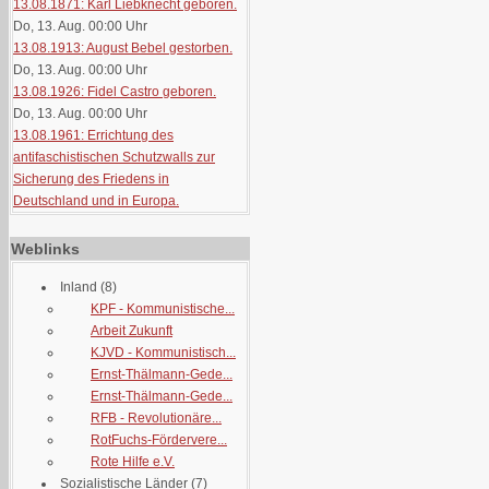
13.08.1871: Karl Liebknecht geboren.
Do, 13. Aug. 00:00
Uhr
13.08.1913: August Bebel gestorben.
Do, 13. Aug. 00:00
Uhr
13.08.1926: Fidel Castro geboren.
Do, 13. Aug. 00:00
Uhr
13.08.1961: Errichtung des
antifaschistischen Schutzwalls zur
Sicherung des Friedens in
Deutschland und in Europa.
Weblinks
Inland
(8)
KPF - Kommunistische...
Arbeit Zukunft
KJVD - Kommunistisch...
Ernst-Thälmann-Gede...
Ernst-Thälmann-Gede...
RFB - Revolutionäre...
RotFuchs-Fördervere...
Rote Hilfe e.V.
Sozialistische Länder
(7)