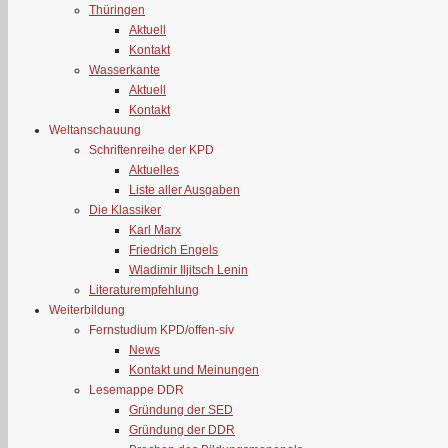
Thüringen
Aktuell
Kontakt
Wasserkante
Aktuell
Kontakt
Weltanschauung
Schriftenreihe der KPD
Aktuelles
Liste aller Ausgaben
Die Klassiker
Karl Marx
Friedrich Engels
Wladimir Iljitsch Lenin
Literaturempfehlung
Weiterbildung
Fernstudium KPD/offen-siv
News
Kontakt und Meinungen
Lesemappe DDR
Gründung der SED
Gründung der DDR