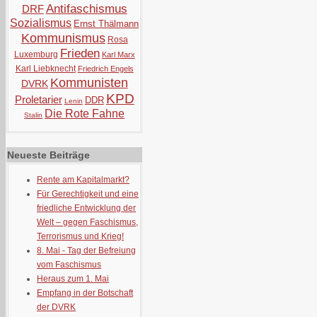
Antifaschismus
DRF
Sozialismus
Ernst Thälmann
Kommunismus
Rosa
Frieden
Luxemburg
Karl Marx
Karl Liebknecht
Friedrich Engels
Kommunisten
DVRK
KPD
Proletarier
DDR
Lenin
Die Rote Fahne
Stalin
Neueste Beiträge
Rente am Kapitalmarkt?
Für Gerechtigkeit und eine
friedliche Entwicklung der
Welt – gegen Faschismus,
Terrorismus und Krieg!
8. Mai - Tag der Befreiung
vom Faschismus
Heraus zum 1. Mai
Empfang in der Botschaft
der DVRK