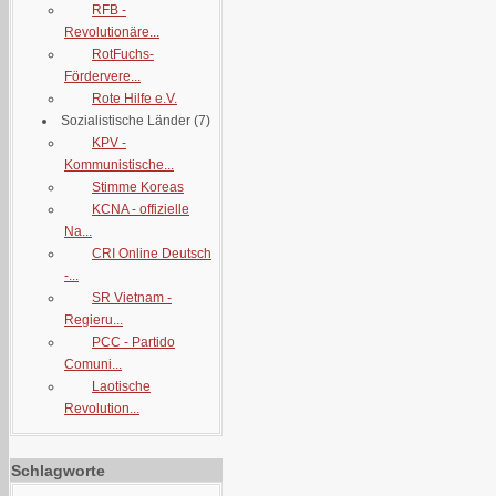
RFB -
Revolutionäre...
RotFuchs-
Fördervere...
Rote Hilfe e.V.
Sozialistische Länder
(7)
KPV -
Kommunistische...
Stimme Koreas
KCNA - offizielle
Na...
CRI Online Deutsch
-...
SR Vietnam -
Regieru...
PCC - Partido
Comuni...
Laotische
Revolution...
Schlagworte