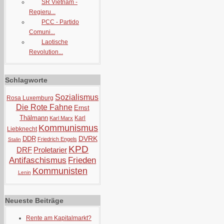
SR Vietnam -
Regieru...
PCC - Partido
Comuni...
Laotische
Revolution...
Schlagworte
Sozialismus
Rosa Luxemburg
Die Rote Fahne
Ernst
Thälmann
Karl
Karl Marx
Kommunismus
Liebknecht
DVRK
DDR
Friedrich Engels
Stalin
KPD
DRF
Proletarier
Antifaschismus
Frieden
Kommunisten
Lenin
Neueste Beiträge
Rente am Kapitalmarkt?