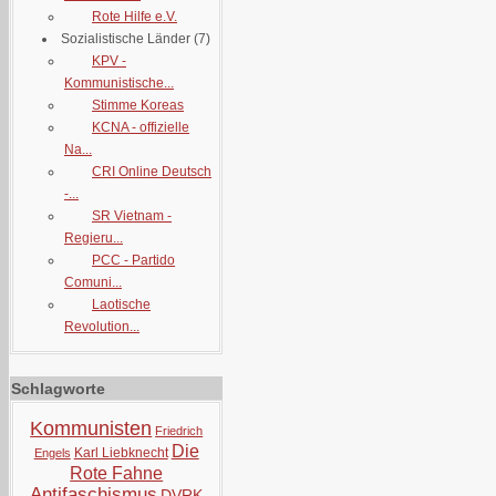
Rote Hilfe e.V.
Sozialistische Länder
(7)
KPV -
Kommunistische...
Stimme Koreas
KCNA - offizielle
Na...
CRI Online Deutsch
-...
SR Vietnam -
Regieru...
PCC - Partido
Comuni...
Laotische
Revolution...
Schlagworte
Kommunisten
Friedrich
Die
Karl Liebknecht
Engels
Rote Fahne
Antifaschismus
DVRK