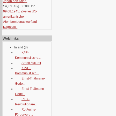
Japan den Krieg.
So, 09. Aug. 00:00
Uhr
09.08.1945: Zweiter US-
amerikanischer
Atombombenabwurf auf
Nagasaki.
Weblinks
Inland
(8)
KPF -
Kommunistische...
Arbeit Zukunft
KJVD -
Kommunistisch...
Ernst-Thälmann-
Gede...
Ernst-Thälmann-
Gede...
RFB -
Revolutionäre...
RotFuchs-
Fördervere...