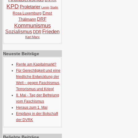
KPD
Proletarier
Lenin
Stalin
Ernst
Rosa Luxemburg
DRF
Thälmann
Kommunismus
Frieden
Sozialismus
DDR
Karl Marx
Neueste Beiträge
Rente am Kapitalmarkt?
Für Gerechtigkeit und eine
friedliche Entwicklung der
Welt – gegen Faschismus,
Terrorismus und Krieg!
8. Mai - Tag der Befreiung
vom Faschismus
Heraus zum 1. Mai
Empfang in der Botschaft
der DVRK
Beliebte Beiträge