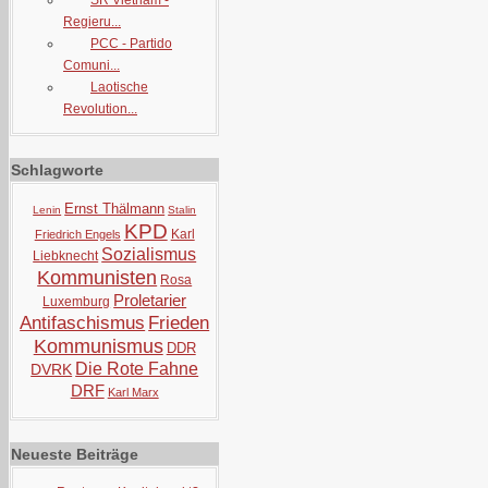
SR Vietnam -
Regieru...
PCC - Partido
Comuni...
Laotische
Revolution...
Schlagworte
Ernst Thälmann
Lenin
Stalin
KPD
Karl
Friedrich Engels
Sozialismus
Liebknecht
Kommunisten
Rosa
Proletarier
Luxemburg
Antifaschismus
Frieden
Kommunismus
DDR
Die Rote Fahne
DVRK
DRF
Karl Marx
Neueste Beiträge