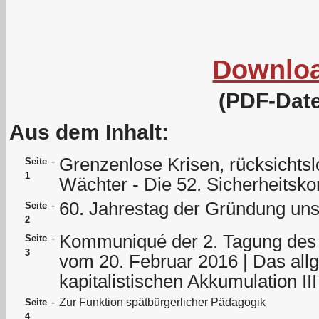
Downlo
(PDF-Date
Aus dem Inhalt:
Grenzenlose Krisen, rücksichtslo
-
Seite
1
Wächter - Die 52. Sicherheitsk
60. Jahrestag der Gründung un
-
Seite
2
Kommuniqué der 2. Tagung des
-
Seite
3
vom 20. Februar 2016 | Das all
kapitalistischen Akkumulation III
-
Zur Funktion spätbürgerlicher Pädagogik
Seite
4