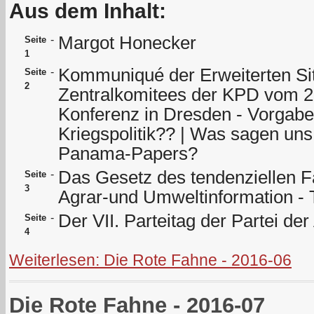
Aus dem Inhalt:
Margot Honecker
-
Seite
1
Kommuniqué der Erweiterten Si
-
Seite
2
Zentralkomitees der KPD vom 21
Konferenz in Dresden - Vorgaben
Kriegspolitik?? | Was sagen un
Panama-Papers?
Das Gesetz des tendenziellen Fall
-
Seite
3
Agrar-und Umweltinformation - 
Der VII. Parteitag der Partei der
-
Seite
4
Weiterlesen: Die Rote Fahne - 2016-06
Die Rote Fahne - 2016-07