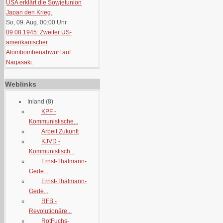
USA erklärt die Sowjetunion
Japan den Krieg.
So, 09. Aug. 00:00
Uhr
09.08.1945: Zweiter US-
amerikanischer
Atombombenabwurf auf
Nagasaki.
Weblinks
Inland
(8)
KPF -
Kommunistische...
Arbeit Zukunft
KJVD -
Kommunistisch...
Ernst-Thälmann-
Gede...
Ernst-Thälmann-
Gede...
RFB -
Revolutionäre...
RotFuchs-