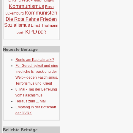
DVRK
Friedrich Engels
Kommunismus
Rosa
Kommunisten
Luxemburg
Frieden
Die Rote Fahne
Sozialismus
Ernst Thälmann
KPD
DDR
Lenin
Neueste Beiträge
Rente am Kapitalmarkt?
Für Gerechtigkeit und eine
friedliche Entwicklung der
Welt – gegen Faschismus,
Terrorismus und Krieg!
8. Mai - Tag der Befreiung
vom Faschismus
Heraus zum 1. Mai
Empfang in der Botschaft
der DVRK
Beliebte Beiträge