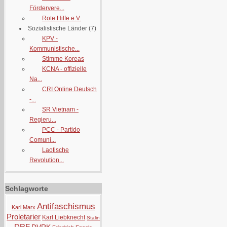
Fördervere...
Rote Hilfe e.V.
Sozialistische Länder
(7)
KPV -
Kommunistische...
Stimme Koreas
KCNA - offizielle
Na...
CRI Online Deutsch
-...
SR Vietnam -
Regieru...
PCC - Partido
Comuni...
Laotische
Revolution...
Schlagworte
Antifaschismus
Karl Marx
Proletarier
Karl Liebknecht
Stalin
DRF