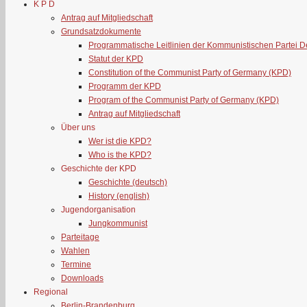
K P D
Antrag auf Mitgliedschaft
Grundsatzdokumente
Programmatische Leitlinien der Kommunistischen Partei 
Statut der KPD
Constitution of the Communist Party of Germany (KPD)
Programm der KPD
Program of the Communist Party of Germany (KPD)
Antrag auf Mitgliedschaft
Über uns
Wer ist die KPD?
Who is the KPD?
Geschichte der KPD
Geschichte (deutsch)
History (english)
Jugendorganisation
Jungkommunist
Parteitage
Wahlen
Termine
Downloads
Regional
Berlin-Brandenburg