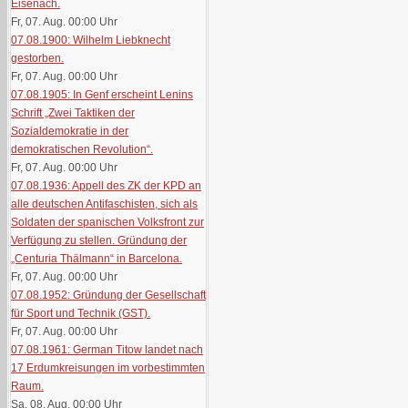
Eisenach.
Fr, 07. Aug. 00:00
Uhr
07.08.1900: Wilhelm Liebknecht
gestorben.
Fr, 07. Aug. 00:00
Uhr
07.08.1905: In Genf erscheint Lenins
Schrift „Zwei Taktiken der
Sozialdemokratie in der
demokratischen Revolution“.
Fr, 07. Aug. 00:00
Uhr
07.08.1936: Appell des ZK der KPD an
alle deutschen Antifaschisten, sich als
Soldaten der spanischen Volksfront zur
Verfügung zu stellen. Gründung der
„Centuria Thälmann“ in Barcelona.
Fr, 07. Aug. 00:00
Uhr
07.08.1952: Gründung der Gesellschaft
für Sport und Technik (GST).
Fr, 07. Aug. 00:00
Uhr
07.08.1961: German Titow landet nach
17 Erdumkreisungen im vorbestimmten
Raum.
Sa, 08. Aug. 00:00
Uhr