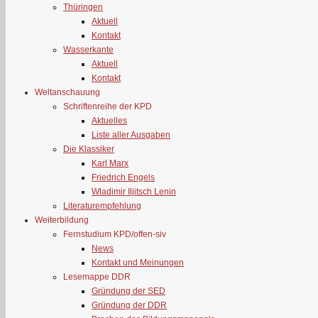
Thüringen
Aktuell
Kontakt
Wasserkante
Aktuell
Kontakt
Weltanschauung
Schriftenreihe der KPD
Aktuelles
Liste aller Ausgaben
Die Klassiker
Karl Marx
Friedrich Engels
Wladimir Iljitsch Lenin
Literaturempfehlung
Weiterbildung
Fernstudium KPD/offen-siv
News
Kontakt und Meinungen
Lesemappe DDR
Gründung der SED
Gründung der DDR