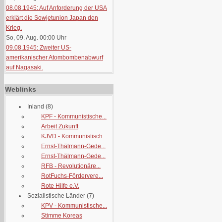
08.08.1945: Auf Anforderung der USA
erklärt die Sowjetunion Japan den
Krieg.
So, 09. Aug. 00:00
Uhr
09.08.1945: Zweiter US-
amerikanischer Atombombenabwurf
auf Nagasaki.
Weblinks
Inland
(8)
KPF - Kommunistische...
Arbeit Zukunft
KJVD - Kommunistisch...
Ernst-Thälmann-Gede...
Ernst-Thälmann-Gede...
RFB - Revolutionäre...
RotFuchs-Fördervere...
Rote Hilfe e.V.
Sozialistische Länder
(7)
KPV - Kommunistische...
Stimme Koreas