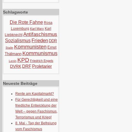
Schlagworte
Die Rote Fahne
Rosa
Luxemburg
Karl
Karl Marx
Antifaschismus
Liebknecht
Frieden
Sozialismus
DDR
Kommunisten
Ernst
Stalin
Kommunismus
Thälmann
KPD
Friedrich Engels
Lenin
DRF
Proletarier
DVRK
Neueste Beiträge
Rente am Kapitalmarkt?
Für Gerechtigkeit und eine
friedliche Entwicklung der
Welt – gegen Faschismus,
Terrorismus und Krieg!
8. Mai - Tag der Befreiung
vom Faschismus