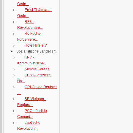
Gede...
Ernst-Thälmann-
Gede...
RFB -
Revolutionäre...
RotFuchs-
Fördervere...
Rote Hilfe e.V.
Sozialistische Länder
(7)
KPV -
Kommunistische...
Stimme Koreas
KCNA - offizielle
Na...
CRI Online Deutsch
-...
SR Vietnam -
Regieru...
PCC - Partido
Comuni...
Laotische
Revolution...