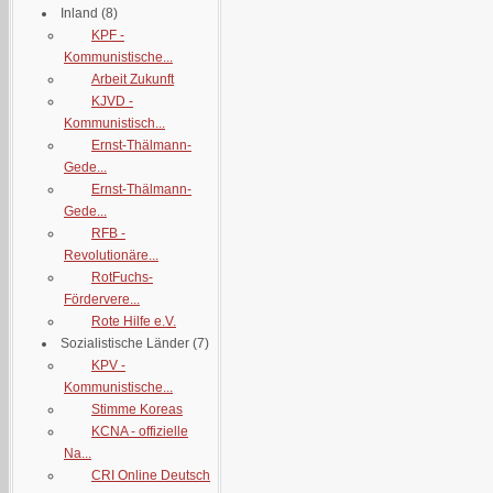
Inland
(8)
KPF -
Kommunistische...
Arbeit Zukunft
KJVD -
Kommunistisch...
Ernst-Thälmann-
Gede...
Ernst-Thälmann-
Gede...
RFB -
Revolutionäre...
RotFuchs-
Fördervere...
Rote Hilfe e.V.
Sozialistische Länder
(7)
KPV -
Kommunistische...
Stimme Koreas
KCNA - offizielle
Na...
CRI Online Deutsch