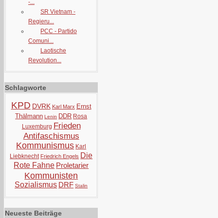
-...
SR Vietnam -
Regieru...
PCC - Partido
Comuni...
Laotische
Revolution...
Schlagworte
KPD
DVRK
Ernst
Karl Marx
Thälmann
DDR
Rosa
Lenin
Frieden
Luxemburg
Antifaschismus
Kommunismus
Karl
Die
Liebknecht
Friedrich Engels
Rote Fahne
Proletarier
Kommunisten
Sozialismus
DRF
Stalin
Neueste Beiträge