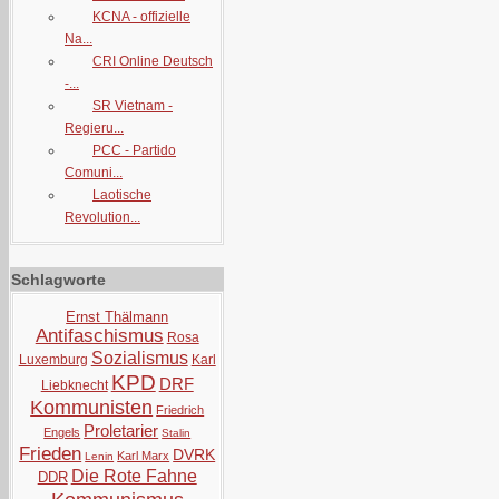
KCNA - offizielle
Na...
CRI Online Deutsch
-...
SR Vietnam -
Regieru...
PCC - Partido
Comuni...
Laotische
Revolution...
Schlagworte
Ernst Thälmann
Antifaschismus
Rosa
Sozialismus
Luxemburg
Karl
KPD
DRF
Liebknecht
Kommunisten
Friedrich
Proletarier
Engels
Stalin
Frieden
DVRK
Karl Marx
Lenin
Die Rote Fahne
DDR