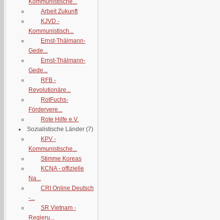
Kommunistische...
Arbeit Zukunft
KJVD -
Kommunistisch...
Ernst-Thälmann-
Gede...
Ernst-Thälmann-
Gede...
RFB -
Revolutionäre...
RotFuchs-
Fördervere...
Rote Hilfe e.V.
Sozialistische Länder
(7)
KPV -
Kommunistische...
Stimme Koreas
KCNA - offizielle
Na...
CRI Online Deutsch
-...
SR Vietnam -
Regieru...