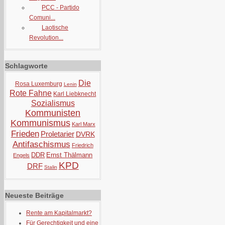
PCC - Partido
Comuni...
Laotische
Revolution...
Schlagworte
Die
Rosa Luxemburg
Lenin
Rote Fahne
Karl Liebknecht
Sozialismus
Kommunisten
Kommunismus
Karl Marx
Frieden
Proletarier
DVRK
Antifaschismus
Friedrich
DDR
Ernst Thälmann
Engels
KPD
DRF
Stalin
Neueste Beiträge
Rente am Kapitalmarkt?
Für Gerechtigkeit und eine