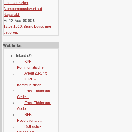
amerikanischer
Atombombenabwurf auf
Nagasaki.
Mi, 12. Aug. 00:00
Uhr
12.08.1910: Bruno Leuschner
geboren.
Weblinks
Inland
(8)
KPF -
Kommunistische...
Arbeit Zukunft
KJVD -
Kommunistisch...
Ernst-Thälmann-
Gede...
Ernst-Thälmann-
Gede...
RFB -
Revolutionäre...
RotFuchs-