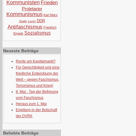
Kommunisten
Frieden
Proletarier
Kommunismus
Karl Marx
DDR
Stalin
Lenin
Antifaschismus
Friedrich
Sozialismus
Engels
Neueste Beiträge
Rente am Kapitalmarkt?
Für Gerechtigkeit und eine
friedliche Entwicklung der
Welt – gegen Faschismus,
Terrorismus und Krieg!
8. Mai - Tag der Befreiung
vom Faschismus
Heraus zum 1. Mai
Empfang in der Botschaft
der DVRK
Beliebte Beiträge