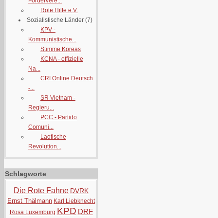
Fördervere...
Rote Hilfe e.V.
Sozialistische Länder
(7)
KPV -
Kommunistische...
Stimme Koreas
KCNA - offizielle
Na...
CRI Online Deutsch
-...
SR Vietnam -
Regieru...
PCC - Partido
Comuni...
Laotische
Revolution...
Schlagworte
Die Rote Fahne
DVRK
Ernst Thälmann
Karl Liebknecht
KPD
DRF
Rosa Luxemburg