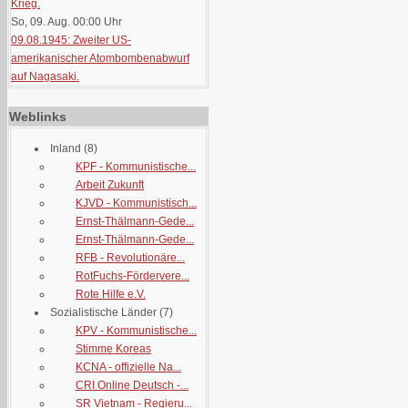
Krieg.
So, 09. Aug. 00:00
Uhr
09.08.1945: Zweiter US-
amerikanischer Atombombenabwurf
auf Nagasaki.
Weblinks
Inland
(8)
KPF - Kommunistische...
Arbeit Zukunft
KJVD - Kommunistisch...
Ernst-Thälmann-Gede...
Ernst-Thälmann-Gede...
RFB - Revolutionäre...
RotFuchs-Fördervere...
Rote Hilfe e.V.
Sozialistische Länder
(7)
KPV - Kommunistische...
Stimme Koreas
KCNA - offizielle Na...
CRI Online Deutsch -...
SR Vietnam - Regieru...