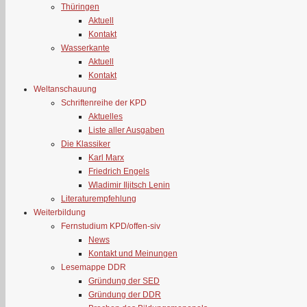
Thüringen
Aktuell
Kontakt
Wasserkante
Aktuell
Kontakt
Weltanschauung
Schriftenreihe der KPD
Aktuelles
Liste aller Ausgaben
Die Klassiker
Karl Marx
Friedrich Engels
Wladimir Iljitsch Lenin
Literaturempfehlung
Weiterbildung
Fernstudium KPD/offen-siv
News
Kontakt und Meinungen
Lesemappe DDR
Gründung der SED
Gründung der DDR