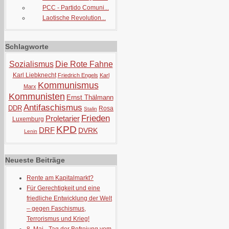
PCC - Partido Comuni...
Laotische Revolution...
Schlagworte
Sozialismus
Die Rote Fahne
Karl Liebknecht
Friedrich Engels
Karl
Kommunismus
Marx
Kommunisten
Ernst Thälmann
Antifaschismus
DDR
Rosa
Stalin
Frieden
Proletarier
Luxemburg
KPD
DRF
DVRK
Lenin
Neueste Beiträge
Rente am Kapitalmarkt?
Für Gerechtigkeit und eine
friedliche Entwicklung der Welt
– gegen Faschismus,
Terrorismus und Krieg!