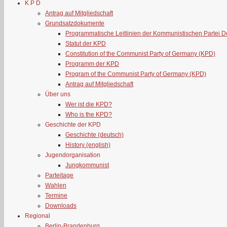
K P D
Antrag auf Mitgliedschaft
Grundsatzdokumente
Programmatische Leitlinien der Kommunistischen Partei 
Statut der KPD
Constitution of the Communist Party of Germany (KPD)
Programm der KPD
Program of the Communist Party of Germany (KPD)
Antrag auf Mitgliedschaft
Über uns
Wer ist die KPD?
Who is the KPD?
Geschichte der KPD
Geschichte (deutsch)
History (english)
Jugendorganisation
Jungkommunist
Parteitage
Wahlen
Termine
Downloads
Regional
Berlin-Brandenburg