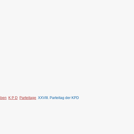
aben
K P D
Parteitage
XXVIII. Parteitag der KPD