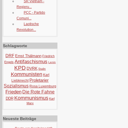
SR Vietnam -
Regieru...
PCC - Partido
Comuni...
Laotische
Revolution...
Schlagworte
DRF
Ernst Thälmann
Friedrich
Antifaschismus
Engels
Lenin
KPD
DVRK
Stalin
Kommunisten
Karl
Proletarier
Liebknecht
Sozialismus
Rosa Luxemburg
Frieden
Die Rote Fahne
Kommunismus
DDR
Karl
Marx
Neueste Beiträge