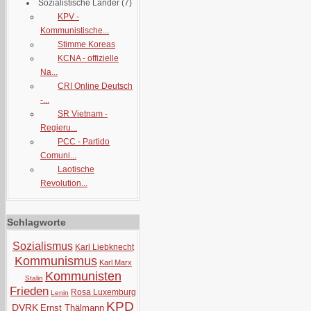
Sozialistische Länder
(7)
KPV -
Kommunistische...
Stimme Koreas
KCNA - offizielle
Na...
CRI Online Deutsch
-...
SR Vietnam -
Regieru...
PCC - Partido
Comuni...
Laotische
Revolution...
Schlagworte
Sozialismus
Karl Liebknecht
Kommunismus
Karl Marx
Kommunisten
Stalin
Frieden
Rosa Luxemburg
Lenin
KPD
DVRK
Ernst Thälmann