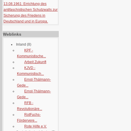
13.08.1961: Errichtung des
antifaschistischen Schutzwalls zur
Sicherung des Friedens in
Deutschland und in Europa.
Weblinks
Inland
(8)
KPF -
Kommunistische...
Arbeit Zukunft
KJVD -
Kommunistisch...
Ernst-Thälmann-
Gede...
Ernst-Thälmann-
Gede...
RFB -
Revolutionäre...
RotFuchs-
Fördervere...
Rote Hilfe e.V.