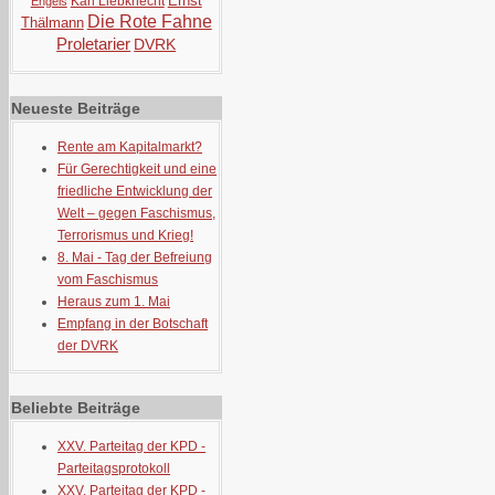
Ernst
Karl Liebknecht
Engels
Die Rote Fahne
Thälmann
Proletarier
DVRK
Neueste Beiträge
Rente am Kapitalmarkt?
Für Gerechtigkeit und eine
friedliche Entwicklung der
Welt – gegen Faschismus,
Terrorismus und Krieg!
8. Mai - Tag der Befreiung
vom Faschismus
Heraus zum 1. Mai
Empfang in der Botschaft
der DVRK
Beliebte Beiträge
XXV. Parteitag der KPD -
Parteitagsprotokoll
XXV. Parteitag der KPD -