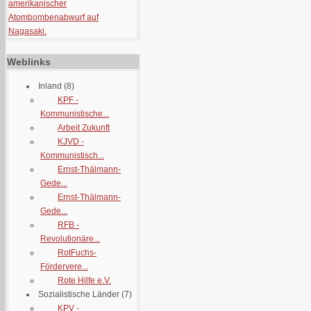
amerikanischer
Atombombenabwurf auf
Nagasaki.
Weblinks
Inland
(8)
KPF -
Kommunistische...
Arbeit Zukunft
KJVD -
Kommunistisch...
Ernst-Thälmann-
Gede...
Ernst-Thälmann-
Gede...
RFB -
Revolutionäre...
RotFuchs-
Fördervere...
Rote Hilfe e.V.
Sozialistische Länder
(7)
KPV -