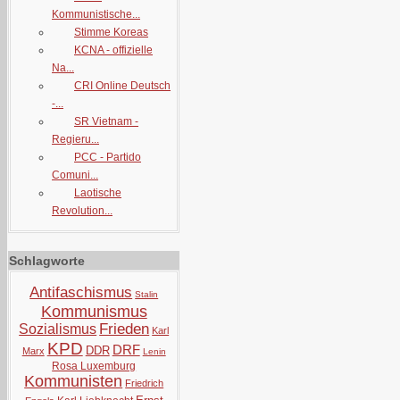
Kommunistische...
Stimme Koreas
KCNA - offizielle
Na...
CRI Online Deutsch
-...
SR Vietnam -
Regieru...
PCC - Partido
Comuni...
Laotische
Revolution...
Schlagworte
Antifaschismus
Stalin
Kommunismus
Frieden
Sozialismus
Karl
KPD
DRF
DDR
Marx
Lenin
Rosa Luxemburg
Kommunisten
Friedrich