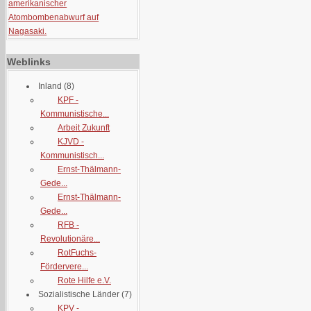
amerikanischer
Atombombenabwurf auf
Nagasaki.
Weblinks
Inland
(8)
KPF -
Kommunistische...
Arbeit Zukunft
KJVD -
Kommunistisch...
Ernst-Thälmann-
Gede...
Ernst-Thälmann-
Gede...
RFB -
Revolutionäre...
RotFuchs-
Fördervere...
Rote Hilfe e.V.
Sozialistische Länder
(7)
KPV -