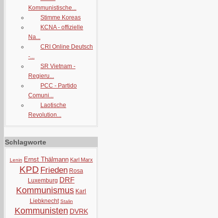
Kommunistische...
Stimme Koreas
KCNA - offizielle
Na...
CRI Online Deutsch
-...
SR Vietnam -
Regieru...
PCC - Partido
Comuni...
Laotische
Revolution...
Schlagworte
Ernst Thälmann
Karl Marx
Lenin
KPD
Frieden
Rosa
DRF
Luxemburg
Kommunismus
Karl
Liebknecht
Stalin
Kommunisten
DVRK