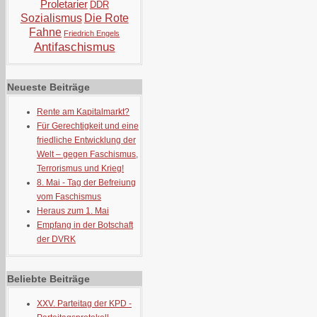
Proletarier
DDR
Sozialismus
Die Rote
Fahne
Friedrich Engels
Antifaschismus
Neueste Beiträge
Rente am Kapitalmarkt?
Für Gerechtigkeit und eine
friedliche Entwicklung der
Welt – gegen Faschismus,
Terrorismus und Krieg!
8. Mai - Tag der Befreiung
vom Faschismus
Heraus zum 1. Mai
Empfang in der Botschaft
der DVRK
Beliebte Beiträge
XXV. Parteitag der KPD -