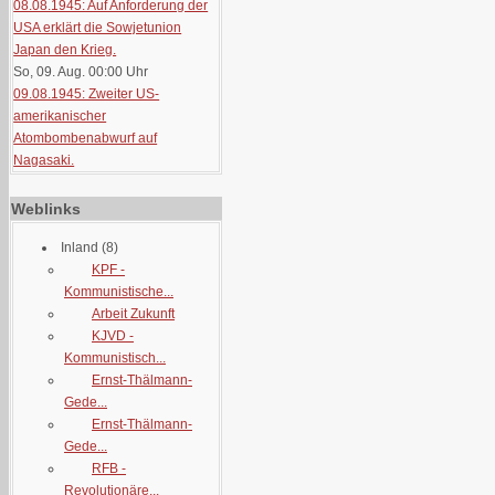
08.08.1945: Auf Anforderung der
USA erklärt die Sowjetunion
Japan den Krieg.
So, 09. Aug. 00:00
Uhr
09.08.1945: Zweiter US-
amerikanischer
Atombombenabwurf auf
Nagasaki.
Weblinks
Inland
(8)
KPF -
Kommunistische...
Arbeit Zukunft
KJVD -
Kommunistisch...
Ernst-Thälmann-
Gede...
Ernst-Thälmann-
Gede...
RFB -
Revolutionäre...