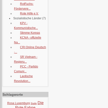
RotFuchs-
Fördervere...
Rote Hilfe e.V.
Sozialistische Länder
(7)
KPV -
Kommunistische...
Stimme Koreas
KCNA - offizielle
Na...
CRI Online Deutsch
-...
SR Vietnam -
Regieru...
PCC - Partido
Comuni...
Laotische
Revolution...
Schlagworte
Die
Rosa Luxemburg
Stalin
Rote Fahne