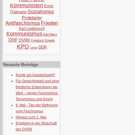
Kommunisten
Ernst
Sozialismus
Thälmann
Proletarier
Antifaschismus
Frieden
Karl Liebknecht
Kommunismus
Karl Marx
DRF
DVRK
Friedrich Engels
KPD
DDR
Lenin
Neueste Beiträge
Rente am Kapitalmarkt?
Für Gerechtigkeit und eine
friedliche Entwicklung der
Welt – gegen Faschismus,
Terrorismus und Krieg!
8. Mai - Tag der Befreiung
vom Faschismus
Heraus zum 1. Mai
Empfang in der Botschaft
der DVRK