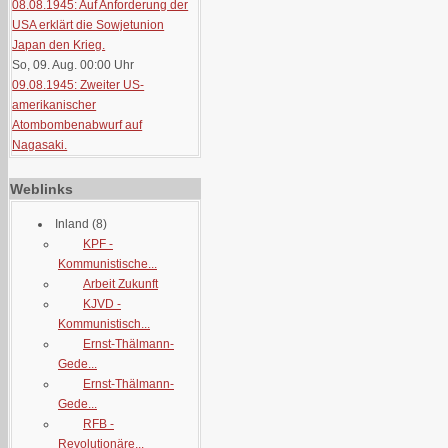
08.08.1945: Auf Anforderung der
USA erklärt die Sowjetunion
Japan den Krieg.
So, 09. Aug. 00:00
Uhr
09.08.1945: Zweiter US-
amerikanischer
Atombombenabwurf auf
Nagasaki.
Weblinks
Inland
(8)
KPF -
Kommunistische...
Arbeit Zukunft
KJVD -
Kommunistisch...
Ernst-Thälmann-
Gede...
Ernst-Thälmann-
Gede...
RFB -
Revolutionäre...