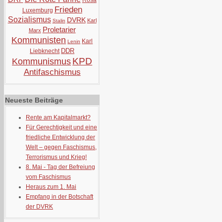
Rosa
Frieden
Luxemburg
Sozialismus
DVRK
Karl
Stalin
Proletarier
Marx
Kommunisten
Karl
Lenin
DDR
Liebknecht
KPD
Kommunismus
Antifaschismus
Neueste Beiträge
Rente am Kapitalmarkt?
Für Gerechtigkeit und eine
friedliche Entwicklung der
Welt – gegen Faschismus,
Terrorismus und Krieg!
8. Mai - Tag der Befreiung
vom Faschismus
Heraus zum 1. Mai
Empfang in der Botschaft
der DVRK