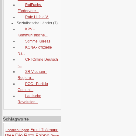
RotFuchs-
Fördervere...
Rote Hilfe e.V.
Sozialistische Länder
(7)
KPV -
Kommunistische...
Stimme Koreas
KCNA - offizielle
Na...
CRI Online Deutsch
-...
SR Vietnam -
Regieru...
PCC - Partido
Comuni...
Laotische
Revolution...
Schlagworte
Ernst Thälmann
Friedrich Engels
DRF
Die Rote Fahne