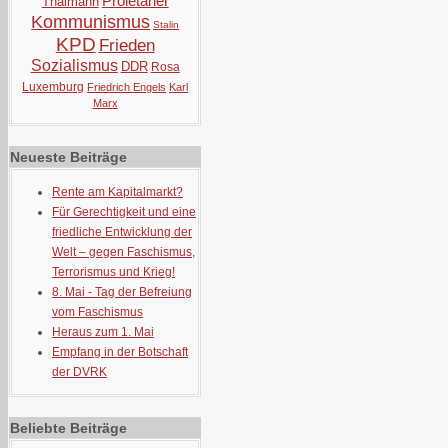
Proletarier
Thälmann
Kommunismus
Stalin
KPD
Frieden
Sozialismus
DDR
Rosa
Luxemburg
Friedrich Engels
Karl
Marx
Neueste Beiträge
Rente am Kapitalmarkt?
Für Gerechtigkeit und eine
friedliche Entwicklung der
Welt – gegen Faschismus,
Terrorismus und Krieg!
8. Mai - Tag der Befreiung
vom Faschismus
Heraus zum 1. Mai
Empfang in der Botschaft
der DVRK
Beliebte Beiträge