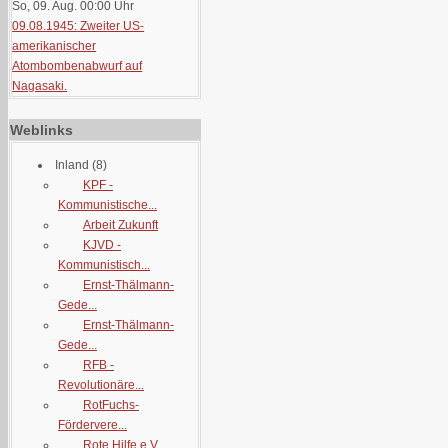
So, 09. Aug. 00:00
Uhr
09.08.1945: Zweiter US-
amerikanischer
Atombombenabwurf auf
Nagasaki.
Weblinks
Inland
(8)
KPF -
Kommunistische...
Arbeit Zukunft
KJVD -
Kommunistisch...
Ernst-Thälmann-
Gede...
Ernst-Thälmann-
Gede...
RFB -
Revolutionäre...
RotFuchs-
Fördervere...
Rote Hilfe e.V.