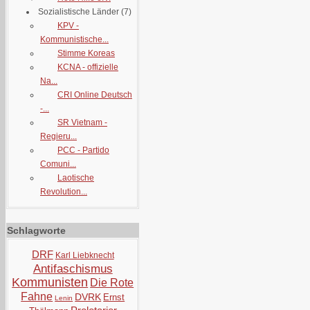
Sozialistische Länder
(7)
KPV -
Kommunistische...
Stimme Koreas
KCNA - offizielle
Na...
CRI Online Deutsch
-...
SR Vietnam -
Regieru...
PCC - Partido
Comuni...
Laotische
Revolution...
Schlagworte
DRF
Karl Liebknecht
Antifaschismus
Kommunisten
Die Rote
Fahne
DVRK
Ernst
Lenin