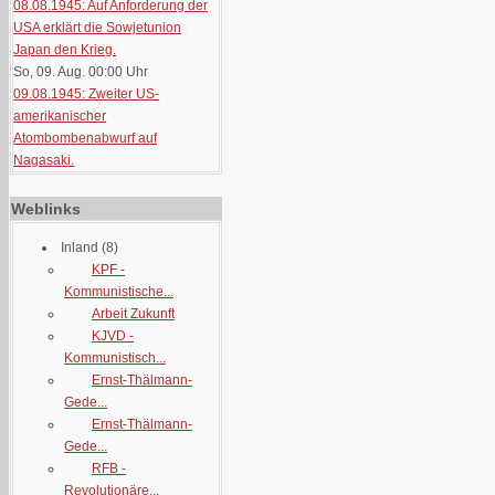
08.08.1945: Auf Anforderung der
USA erklärt die Sowjetunion
Japan den Krieg.
So, 09. Aug. 00:00
Uhr
09.08.1945: Zweiter US-
amerikanischer
Atombombenabwurf auf
Nagasaki.
Weblinks
Inland
(8)
KPF -
Kommunistische...
Arbeit Zukunft
KJVD -
Kommunistisch...
Ernst-Thälmann-
Gede...
Ernst-Thälmann-
Gede...
RFB -
Revolutionäre...