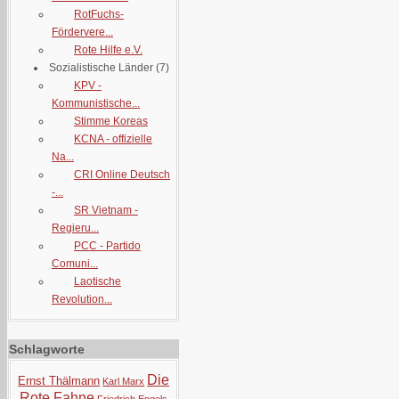
RotFuchs-
Fördervere...
Rote Hilfe e.V.
Sozialistische Länder
(7)
KPV -
Kommunistische...
Stimme Koreas
KCNA - offizielle
Na...
CRI Online Deutsch
-...
SR Vietnam -
Regieru...
PCC - Partido
Comuni...
Laotische
Revolution...
Schlagworte
Die
Ernst Thälmann
Karl Marx
Rote Fahne