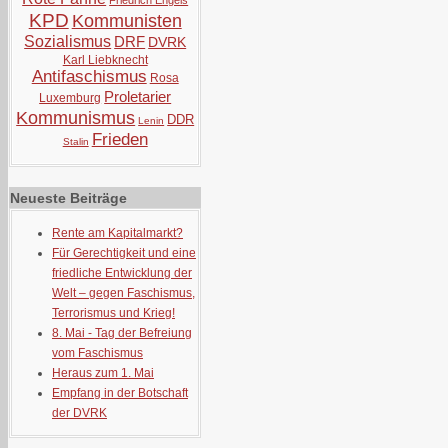
Friedrich Engels
KPD
Kommunisten
Sozialismus
DRF
DVRK
Karl Liebknecht
Antifaschismus
Rosa
Proletarier
Luxemburg
Kommunismus
DDR
Lenin
Frieden
Stalin
Neueste Beiträge
Rente am Kapitalmarkt?
Für Gerechtigkeit und eine
friedliche Entwicklung der
Welt – gegen Faschismus,
Terrorismus und Krieg!
8. Mai - Tag der Befreiung
vom Faschismus
Heraus zum 1. Mai
Empfang in der Botschaft
der DVRK