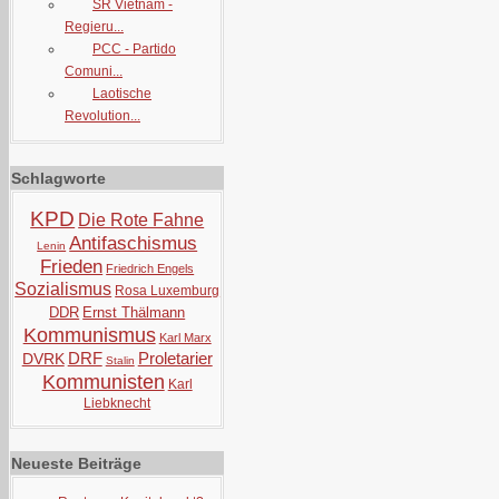
SR Vietnam -
Regieru...
PCC - Partido
Comuni...
Laotische
Revolution...
Schlagworte
KPD
Die Rote Fahne
Antifaschismus
Lenin
Frieden
Friedrich Engels
Sozialismus
Rosa Luxemburg
DDR
Ernst Thälmann
Kommunismus
Karl Marx
DRF
Proletarier
DVRK
Stalin
Kommunisten
Karl
Liebknecht
Neueste Beiträge