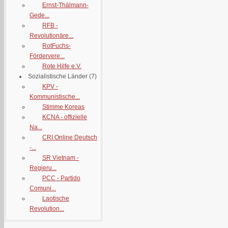
Ernst-Thälmann-
Gede...
RFB -
Revolutionäre...
RotFuchs-
Fördervere...
Rote Hilfe e.V.
Sozialistische Länder
(7)
KPV -
Kommunistische...
Stimme Koreas
KCNA - offizielle
Na...
CRI Online Deutsch
-...
SR Vietnam -
Regieru...
PCC - Partido
Comuni...
Laotische
Revolution...