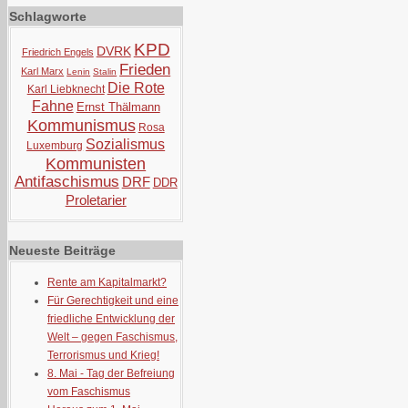
Schlagworte
KPD
DVRK
Friedrich Engels
Frieden
Karl Marx
Lenin
Stalin
Die Rote
Karl Liebknecht
Fahne
Ernst Thälmann
Kommunismus
Rosa
Sozialismus
Luxemburg
Kommunisten
Antifaschismus
DRF
DDR
Proletarier
Neueste Beiträge
Rente am Kapitalmarkt?
Für Gerechtigkeit und eine
friedliche Entwicklung der
Welt – gegen Faschismus,
Terrorismus und Krieg!
8. Mai - Tag der Befreiung
vom Faschismus