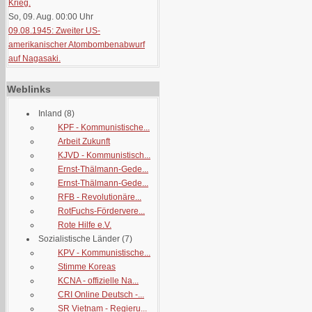
Krieg.
So, 09. Aug. 00:00
Uhr
09.08.1945: Zweiter US-
amerikanischer Atombombenabwurf
auf Nagasaki.
Weblinks
Inland
(8)
KPF - Kommunistische...
Arbeit Zukunft
KJVD - Kommunistisch...
Ernst-Thälmann-Gede...
Ernst-Thälmann-Gede...
RFB - Revolutionäre...
RotFuchs-Fördervere...
Rote Hilfe e.V.
Sozialistische Länder
(7)
KPV - Kommunistische...
Stimme Koreas
KCNA - offizielle Na...
CRI Online Deutsch -...
SR Vietnam - Regieru...