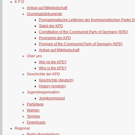
K P D
Antrag auf Mitgliedschaft
Grundsatzdokumente
Programmatische Leitlinien der Kommunistischen Partei 
Statut der KPD
Constitution of the Communist Party of Germany (KPD)
Programm der KPD
Program of the Communist Party of Germany (KPD)
Antrag auf Mitgliedschaft
Über uns
Wer ist die KPD?
Who is the KPD?
Geschichte der KPD
Geschichte (deutsch)
History (english)
Jugendorganisation
Jungkommunist
Parteitage
Wahlen
Termine
Downloads
Regional
Berlin-Brandenburg