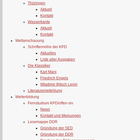
Thüringen
Aktuell
Kontakt
Wasserkante
Aktuell
Kontakt
Weltanschauung
Schriftenreihe der KPD
Aktuelles
Liste aller Ausgaben
Die Klassiker
Karl Marx
Friedrich Engels
Wladimir Iljitsch Lenin
Literaturempfehlung
Weiterbildung
Fernstudium KPD/offen-siv
News
Kontakt und Meinungen
Lesemappe DDR
Gründung der SED
Gründung der DDR