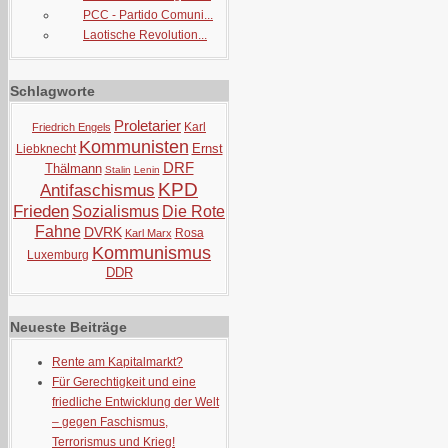
PCC - Partido Comuni...
Laotische Revolution...
Schlagworte
Proletarier
Karl
Friedrich Engels
Kommunisten
Ernst
Liebknecht
DRF
Thälmann
Stalin
Lenin
KPD
Antifaschismus
Frieden
Sozialismus
Die Rote
Fahne
DVRK
Rosa
Karl Marx
Kommunismus
Luxemburg
DDR
Neueste Beiträge
Rente am Kapitalmarkt?
Für Gerechtigkeit und eine
friedliche Entwicklung der Welt
– gegen Faschismus,
Terrorismus und Krieg!