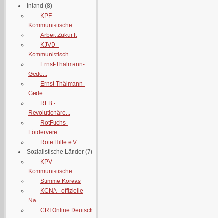
Inland
(8)
KPF -
Kommunistische...
Arbeit Zukunft
KJVD -
Kommunistisch...
Ernst-Thälmann-
Gede...
Ernst-Thälmann-
Gede...
RFB -
Revolutionäre...
RotFuchs-
Fördervere...
Rote Hilfe e.V.
Sozialistische Länder
(7)
KPV -
Kommunistische...
Stimme Koreas
KCNA - offizielle
Na...
CRI Online Deutsch