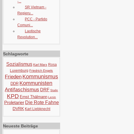
-...
SR Vietnam -
Regieru...
PCC - Partido
Comuni...
Laotische
Revolution...
Schlagworte
Sozialismus
Rosa
Karl Marx
Luxemburg
Friedrich Engels
Kommunismus
Frieden
Kommunisten
DDR
Antifaschismus
DRF
Stalin
KPD
Ernst Thälmann
Lenin
Proletarier
Die Rote Fahne
DVRK
Karl Liebknecht
Neueste Beiträge