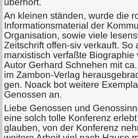
überhört.
An kleinen ständen, wurde die r
Informationsmaterial der
Kommun
Organisation, sowie viele lesen
Zeitschrift
offen-siv
verkauft. So
marxistisch verfaßte Biographie v
Autor Gerhard
Schnehen
mit ca.
im
Zambon-Verlag
herausgebrac
gen.
Noack
bot weitere Exemplar
Genossen an.
Liebe Genossen und Genossinne
eine solch tolle Konferenz erlebt
glauben, von der Konferenz neh
weitere Arbeit viel nach Hause m