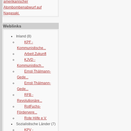
amerikanischer
Atombombenabwurf auf
Nagasaki.
Weblinks
Inland
(8)
KPF -
Kommunistische...
Arbeit Zukunft
KJVD -
Kommunistisch...
Ernst-Thälmann-
Gede...
Ernst-Thälmann-
Gede...
RFB -
Revolutionäre...
RotFuchs-
Fördervere...
Rote Hilfe e.V.
Sozialistische Länder
(7)
KPV -