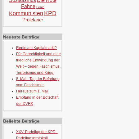
Sozialismus
Die Rote
Fahne
Lenin
KPD
Kommunisten
Proletarier
Neueste Beiträge
Rente am Kapitalmarkt?
Für Gerechtigkeit und eine
friedliche Entwicklung der
Welt – gegen Faschismus,
Terrorismus und Krieg!
8. Mai - Tag der Befreiung
vom Faschismus
Heraus zum 1. Mai
Empfang in der Botschaft
der DVRK
Beliebte Beiträge
XXV. Parteitag der KPD -
Parteitagsprotokoll