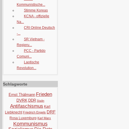
Kommunistische...
Stimme Koreas
KCNA - offizielle
Na...
CRI Online Deutsch
-...
SR Vietnam -
Regieru...
PCC - Partido
Comuni...
Laotische
Revolution...
Schlagworte
Frieden
Ernst Thälmann
DVRK
DDR
Stalin
Antifaschismus
Karl
DRF
Liebknecht
Friedrich Engels
Rosa Luxemburg
Karl Marx
Kommunismus