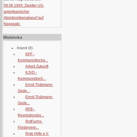
09.08.1945: Zweiter US-
amerikanischer
Atombombenabwurf auf
Nagasaki.
Weblinks
Inland
(8)
KPF -
Kommunistische...
Arbeit Zukunft
KJVD -
Kommunistisch...
Ernst-Thälmann-
Gede...
Ernst-Thälmann-
Gede...
RFB -
Revolutionäre...
RotFuchs-
Fördervere...
Rote Hilfe e.V.