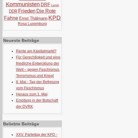
Kommunisten
DRF
Lenin
Frieden
Die Rote
DDR
KPD
Fahne
Ernst Thälmann
Rosa Luxemburg
Neueste Beiträge
Rente am Kapitalmarkt?
Für Gerechtigkeit und eine
friedliche Entwicklung der
Welt – gegen Faschismus,
Terrorismus und Krieg!
8. Mai - Tag der Befreiung
vom Faschismus
Heraus zum 1. Mai
Empfang in der Botschaft
der DVRK
Beliebte Beiträge
XXV. Parteitag der KPD -