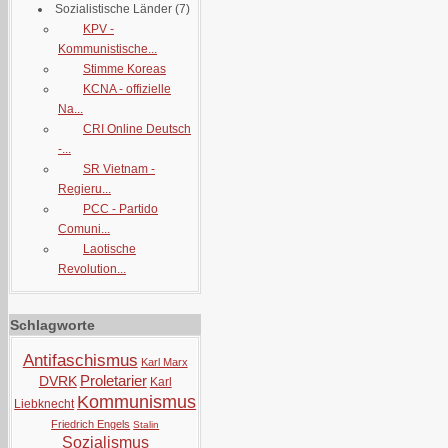
Sozialistische Länder
(7)
KPV -
Kommunistische...
Stimme Koreas
KCNA - offizielle
Na...
CRI Online Deutsch
-...
SR Vietnam -
Regieru...
PCC - Partido
Comuni...
Laotische
Revolution...
Schlagworte
Antifaschismus
Karl Marx
Proletarier
DVRK
Karl
Kommunismus
Liebknecht
Friedrich Engels
Stalin
Sozialismus