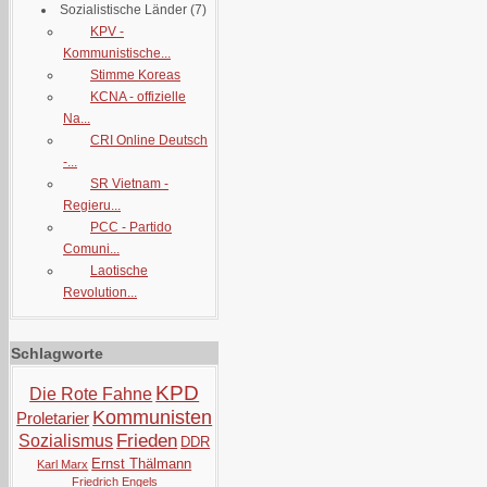
Sozialistische Länder
(7)
KPV -
Kommunistische...
Stimme Koreas
KCNA - offizielle
Na...
CRI Online Deutsch
-...
SR Vietnam -
Regieru...
PCC - Partido
Comuni...
Laotische
Revolution...
Schlagworte
KPD
Die Rote Fahne
Kommunisten
Proletarier
Frieden
Sozialismus
DDR
Ernst Thälmann
Karl Marx
Friedrich Engels