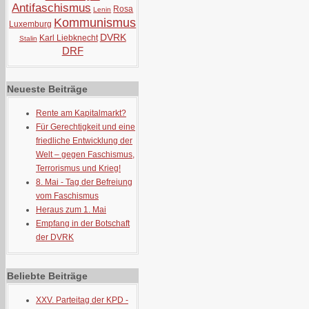
Antifaschismus
Rosa
Lenin
Kommunismus
Luxemburg
DVRK
Karl Liebknecht
Stalin
DRF
Neueste Beiträge
Rente am Kapitalmarkt?
Für Gerechtigkeit und eine
friedliche Entwicklung der
Welt – gegen Faschismus,
Terrorismus und Krieg!
8. Mai - Tag der Befreiung
vom Faschismus
Heraus zum 1. Mai
Empfang in der Botschaft
der DVRK
Beliebte Beiträge
XXV. Parteitag der KPD -