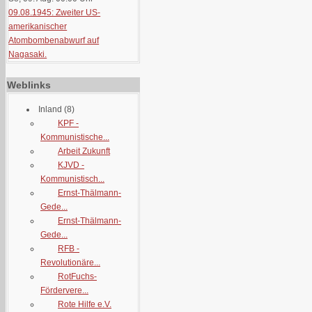
09.08.1945: Zweiter US-
amerikanischer
Atombombenabwurf auf
Nagasaki.
Weblinks
Inland
(8)
KPF -
Kommunistische...
Arbeit Zukunft
KJVD -
Kommunistisch...
Ernst-Thälmann-
Gede...
Ernst-Thälmann-
Gede...
RFB -
Revolutionäre...
RotFuchs-
Fördervere...
Rote Hilfe e.V.