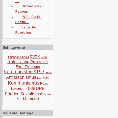
-...
SR Vietnam -
Regieru...
PCC - Partido
Comuni...
Laotische
Revolution...
Schlagworte
Die
DVRK
Friedrich Engels
Rote Fahne
Proletarier
Ernst Thälmann
KPD
Kommunisten
Lenin
Antifaschismus
Karl Marx
Kommunismus
Rosa
DRF
DDR
Luxemburg
Frieden
Sozialismus
Stalin
Karl Liebknecht
Neueste Beiträge