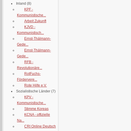
Inland
(8)
KPF -
Kommunistische...
Arbeit Zukunft
KJVD -
Kommunistisch...
Ernst-Thälmann-
Gede...
Ernst-Thälmann-
Gede...
RFB -
Revolutionäre...
RotFuchs-
Fördervere...
Rote Hilfe e.V.
Sozialistische Länder
(7)
KPV -
Kommunistische...
Stimme Koreas
KCNA - offizielle
Na...
CRI Online Deutsch