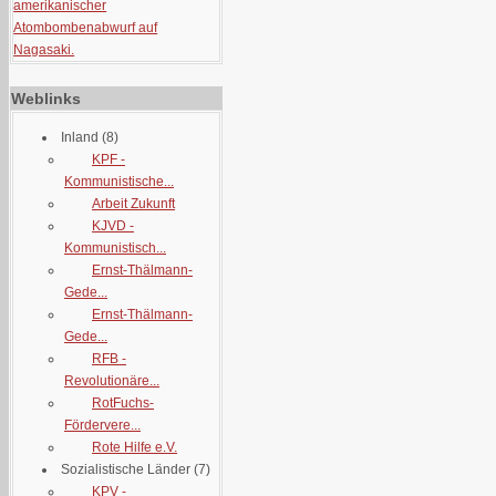
amerikanischer
Atombombenabwurf auf
Nagasaki.
Weblinks
Inland
(8)
KPF -
Kommunistische...
Arbeit Zukunft
KJVD -
Kommunistisch...
Ernst-Thälmann-
Gede...
Ernst-Thälmann-
Gede...
RFB -
Revolutionäre...
RotFuchs-
Fördervere...
Rote Hilfe e.V.
Sozialistische Länder
(7)
KPV -