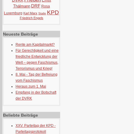
DVRK
Ernst
DRF
Thälmann
Rosa
KPD
Luxemburg
Karl Marx
Stalin
Friedrich Engels
Neueste Beiträge
Rente am Kapitalmarkt?
Für Gerechtigkeit und eine
friedliche Entwicklung der
Welt – gegen Faschismus,
Terrorismus und Krieg!
8. Mai - Tag der Befreiung
vom Faschismus
Heraus zum 1. Mai
Empfang in der Botschaft
der DVRK
Beliebte Beiträge
XXV. Parteitag der KPD -
Parteitagsprotokoll