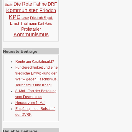
Die Rote Fahne
DRF
Stalin
Kommunisten
Frieden
KPD
Friedrich Engels
Lenin
Ernst Thälmann
Karl Marx
Proletarier
Kommunismus
Neueste Beiträge
Rente am Kapitalmarkt?
Für Gerechtigkeit und eine
friedliche Entwicklung der
Welt – gegen Faschismus,
Terrorismus und Krieg!
8. Mai - Tag der Befreiung
vom Faschismus
Heraus zum 1. Mai
Empfang in der Botschaft
der DVRK
Beliebte Beiträge