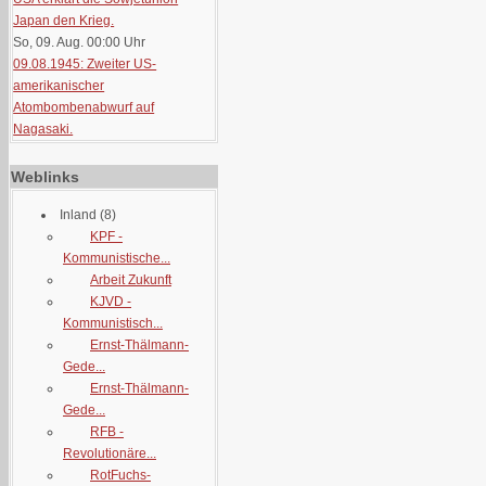
Japan den Krieg.
So, 09. Aug. 00:00
Uhr
09.08.1945: Zweiter US-
amerikanischer
Atombombenabwurf auf
Nagasaki.
Weblinks
Inland
(8)
KPF -
Kommunistische...
Arbeit Zukunft
KJVD -
Kommunistisch...
Ernst-Thälmann-
Gede...
Ernst-Thälmann-
Gede...
RFB -
Revolutionäre...
RotFuchs-