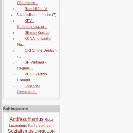
Fördervere...
Rote Hilfe e.V.
Sozialistische Länder
(7)
KPV -
Kommunistische...
Stimme Koreas
KCNA - offizielle
Na...
CRI Online Deutsch
-...
SR Vietnam -
Regieru...
PCC - Partido
Comuni...
Laotische
Revolution...
Schlagworte
Antifaschismus
Rosa
Luxemburg
Karl Liebknecht
Sozialismus
DVRK
DDR