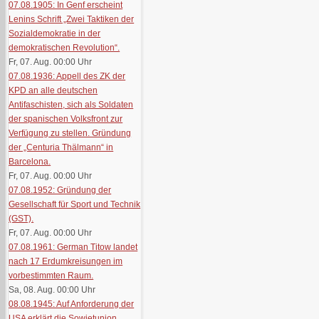
07.08.1905: In Genf erscheint
Lenins Schrift „Zwei Taktiken der
Sozialdemokratie in der
demokratischen Revolution“.
Fr, 07. Aug. 00:00
Uhr
07.08.1936: Appell des ZK der
KPD an alle deutschen
Antifaschisten, sich als Soldaten
der spanischen Volksfront zur
Verfügung zu stellen. Gründung
der „Centuria Thälmann“ in
Barcelona.
Fr, 07. Aug. 00:00
Uhr
07.08.1952: Gründung der
Gesellschaft für Sport und Technik
(GST).
Fr, 07. Aug. 00:00
Uhr
07.08.1961: German Titow landet
nach 17 Erdumkreisungen im
vorbestimmten Raum.
Sa, 08. Aug. 00:00
Uhr
08.08.1945: Auf Anforderung der
USA erklärt die Sowjetunion