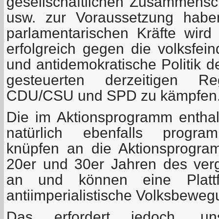
gesellschaftlichen Zusammensc
usw. zur Voraussetzung habe
parlamentarischen Kräfte wird 
erfolgreich gegen die volksfein
und antidemokratische Politik d
gesteuerten derzeitigen Reg
CDU/CSU und SPD zu kämpfen
Die im Aktionsprogramm entha
natürlich ebenfalls program
knüpfen an die Aktionsprogr
20er und 30er Jahren des ver
an und können eine Plattf
antiimperialistische Volksbeweg
Das erfordert jedoch, un