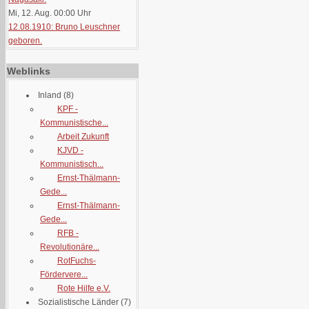
Mi, 12. Aug. 00:00
Uhr
12.08.1910: Bruno Leuschner
geboren.
Weblinks
Inland
(8)
KPF -
Kommunistische...
Arbeit Zukunft
KJVD -
Kommunistisch...
Ernst-Thälmann-
Gede...
Ernst-Thälmann-
Gede...
RFB -
Revolutionäre...
RotFuchs-
Fördervere...
Rote Hilfe e.V.
Sozialistische Länder
(7)