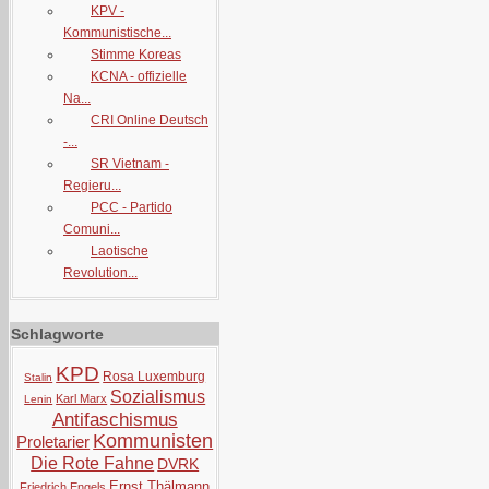
KPV -
Kommunistische...
Stimme Koreas
KCNA - offizielle
Na...
CRI Online Deutsch
-...
SR Vietnam -
Regieru...
PCC - Partido
Comuni...
Laotische
Revolution...
Schlagworte
KPD
Rosa Luxemburg
Stalin
Sozialismus
Karl Marx
Lenin
Antifaschismus
Kommunisten
Proletarier
Die Rote Fahne
DVRK
Ernst Thälmann
Friedrich Engels