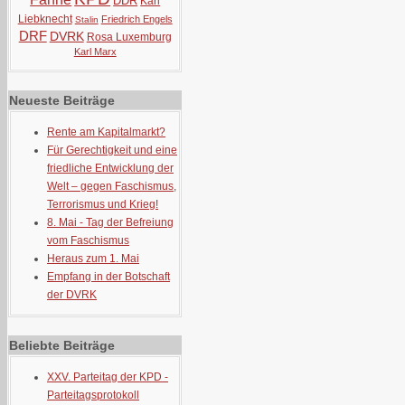
DDR
Karl
Liebknecht
Friedrich Engels
Stalin
DRF
DVRK
Rosa Luxemburg
Karl Marx
Neueste Beiträge
Rente am Kapitalmarkt?
Für Gerechtigkeit und eine
friedliche Entwicklung der
Welt – gegen Faschismus,
Terrorismus und Krieg!
8. Mai - Tag der Befreiung
vom Faschismus
Heraus zum 1. Mai
Empfang in der Botschaft
der DVRK
Beliebte Beiträge
XXV. Parteitag der KPD -
Parteitagsprotokoll