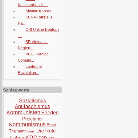
Kommunistische...
Stimme Koreas
KCNA - offizielle
Na...
CRI Online Deutsch
-...
SR Vietnam -
Regieru...
PCC - Partido
Comuni...
Laotische
Revolution...
Schlagworte
Sozialismus
Antifaschismus
Kommunisten
Frieden
Proletarier
Kommunismus
Ernst
Die Rote
Thälmann
Lenin
KPD
Fahne