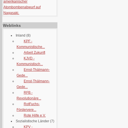
amerikanischer
Atombombenabwurf auf
Nagasaki.
Weblinks
Inland
(8)
KPF -
Kommunistische...
Arbeit Zukunft
KJVD -
Kommunistisch...
Ernst-Thälmann-
Gede...
Ernst-Thälmann-
Gede...
RFB -
Revolutionäre...
RotFuchs-
Fördervere...
Rote Hilfe e.V.
Sozialistische Länder
(7)
KPV -