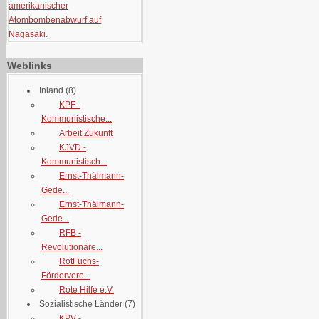
amerikanischer
Atombombenabwurf auf
Nagasaki.
Weblinks
Inland
(8)
KPF -
Kommunistische...
Arbeit Zukunft
KJVD -
Kommunistisch...
Ernst-Thälmann-
Gede...
Ernst-Thälmann-
Gede...
RFB -
Revolutionäre...
RotFuchs-
Fördervere...
Rote Hilfe e.V.
Sozialistische Länder
(7)
KPV -