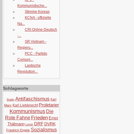
Kommunistische...
Stimme Koreas
KCNA - offizielle
Na...
CRI Online Deutsch
-...
SR Vietnam -
Regieru...
PCC - Partido
Comuni...
Laotische
Revolution...
Schlagworte
Antifaschismus
Karl
Stalin
Proletarier
Karl Liebknecht
Marx
Kommunismus
Die
Frieden
Rote Fahne
Ernst
DRF
DVRK
Thälmann
Lenin
Sozialismus
Friedrich Engels