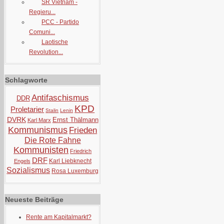
SR Vietnam -
Regieru...
PCC - Partido
Comuni...
Laotische
Revolution...
Schlagworte
Antifaschismus
DDR
KPD
Proletarier
Stalin
Lenin
DVRK
Ernst Thälmann
Karl Marx
Kommunismus
Frieden
Die Rote Fahne
Kommunisten
Friedrich
DRF
Karl Liebknecht
Engels
Sozialismus
Rosa Luxemburg
Neueste Beiträge
Rente am Kapitalmarkt?