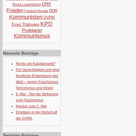
DRF
Rosa Luxemburg
Frieden
DDR
Friedrich Engels
Kommunisten
DVRK
KPD
Ernst Thälmann
Proletarier
Kommunismus
Neueste Beiträge
Rente am Kapitalmarkt?
Für Gerechtigkeit und eine
friedliche Entwicklung der
Welt – gegen Faschismus,
Terrorismus und Krieg!
8. Mai - Tag der Befreiung
vom Faschismus
Heraus zum 1. Mai
Empfang in der Botschaft
der DVRK
Beliebte Beiträge