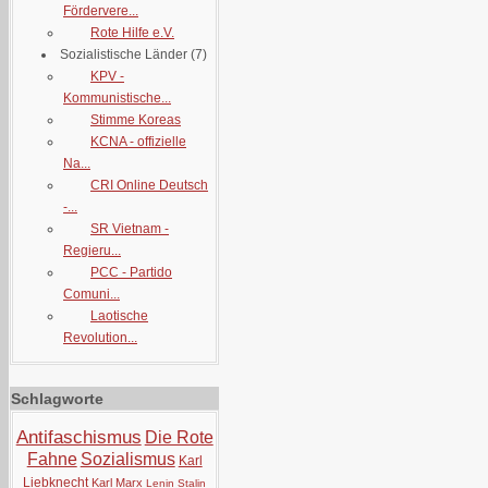
Fördervere...
Rote Hilfe e.V.
Sozialistische Länder
(7)
KPV -
Kommunistische...
Stimme Koreas
KCNA - offizielle
Na...
CRI Online Deutsch
-...
SR Vietnam -
Regieru...
PCC - Partido
Comuni...
Laotische
Revolution...
Schlagworte
Antifaschismus
Die Rote
Fahne
Sozialismus
Karl
Liebknecht
Karl Marx
Lenin
Stalin