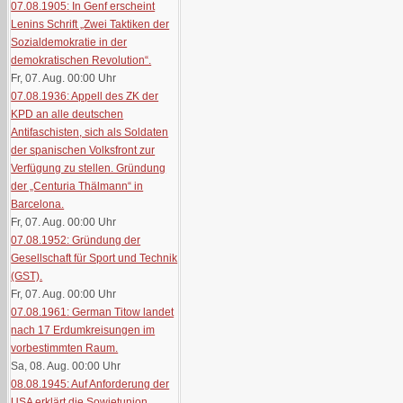
07.08.1905: In Genf erscheint
Lenins Schrift „Zwei Taktiken der
Sozialdemokratie in der
demokratischen Revolution“.
Fr, 07. Aug. 00:00
Uhr
07.08.1936: Appell des ZK der
KPD an alle deutschen
Antifaschisten, sich als Soldaten
der spanischen Volksfront zur
Verfügung zu stellen. Gründung
der „Centuria Thälmann“ in
Barcelona.
Fr, 07. Aug. 00:00
Uhr
07.08.1952: Gründung der
Gesellschaft für Sport und Technik
(GST).
Fr, 07. Aug. 00:00
Uhr
07.08.1961: German Titow landet
nach 17 Erdumkreisungen im
vorbestimmten Raum.
Sa, 08. Aug. 00:00
Uhr
08.08.1945: Auf Anforderung der
USA erklärt die Sowjetunion