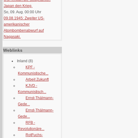
Japan den Krieg.
So, 09. Aug. 00:00
Uhr
09.08.1945: Zweiter US-
amerikanischer
Atombombenabwurf auf
Nagasaki.
Weblinks
Inland
(8)
KPF -
Kommunistische...
Arbeit Zukunft
KJVD -
Kommunistisch...
Ernst-Thälmann-
Gede...
Ernst-Thälmann-
Gede...
RFB -
Revolutionäre...
RotFuchs-