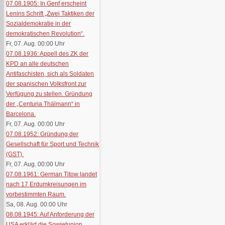
07.08.1905: In Genf erscheint
Lenins Schrift „Zwei Taktiken der
Sozialdemokratie in der
demokratischen Revolution“.
Fr, 07. Aug. 00:00
Uhr
07.08.1936: Appell des ZK der
KPD an alle deutschen
Antifaschisten, sich als Soldaten
der spanischen Volksfront zur
Verfügung zu stellen. Gründung
der „Centuria Thälmann“ in
Barcelona.
Fr, 07. Aug. 00:00
Uhr
07.08.1952: Gründung der
Gesellschaft für Sport und Technik
(GST).
Fr, 07. Aug. 00:00
Uhr
07.08.1961: German Titow landet
nach 17 Erdumkreisungen im
vorbestimmten Raum.
Sa, 08. Aug. 00:00
Uhr
08.08.1945: Auf Anforderung der
USA erklärt die Sowjetunion