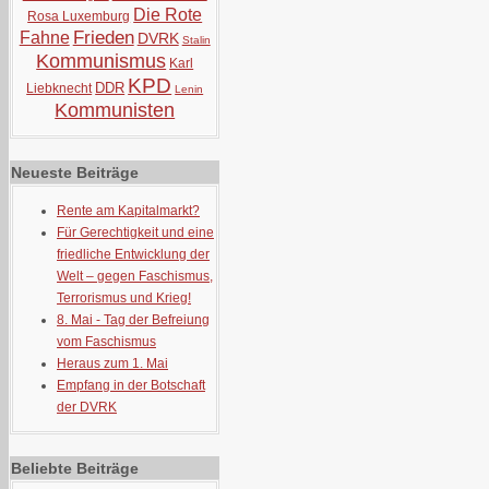
Die Rote
Rosa Luxemburg
Frieden
Fahne
DVRK
Stalin
Kommunismus
Karl
KPD
DDR
Liebknecht
Lenin
Kommunisten
Neueste Beiträge
Rente am Kapitalmarkt?
Für Gerechtigkeit und eine
friedliche Entwicklung der
Welt – gegen Faschismus,
Terrorismus und Krieg!
8. Mai - Tag der Befreiung
vom Faschismus
Heraus zum 1. Mai
Empfang in der Botschaft
der DVRK
Beliebte Beiträge