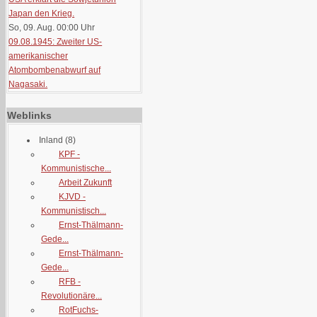
Japan den Krieg.
So, 09. Aug. 00:00
Uhr
09.08.1945: Zweiter US-
amerikanischer
Atombombenabwurf auf
Nagasaki.
Weblinks
Inland
(8)
KPF -
Kommunistische...
Arbeit Zukunft
KJVD -
Kommunistisch...
Ernst-Thälmann-
Gede...
Ernst-Thälmann-
Gede...
RFB -
Revolutionäre...
RotFuchs-