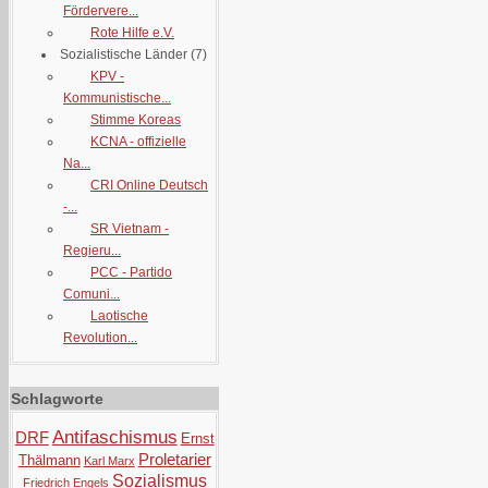
Fördervere...
Rote Hilfe e.V.
Sozialistische Länder
(7)
KPV -
Kommunistische...
Stimme Koreas
KCNA - offizielle
Na...
CRI Online Deutsch
-...
SR Vietnam -
Regieru...
PCC - Partido
Comuni...
Laotische
Revolution...
Schlagworte
Antifaschismus
DRF
Ernst
Proletarier
Thälmann
Karl Marx
Sozialismus
Friedrich Engels