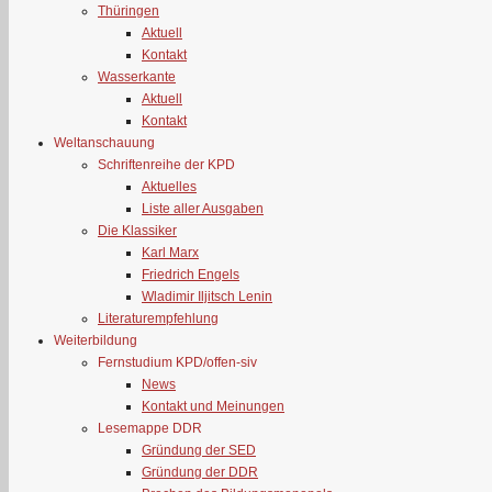
Thüringen
Aktuell
Kontakt
Wasserkante
Aktuell
Kontakt
Weltanschauung
Schriftenreihe der KPD
Aktuelles
Liste aller Ausgaben
Die Klassiker
Karl Marx
Friedrich Engels
Wladimir Iljitsch Lenin
Literaturempfehlung
Weiterbildung
Fernstudium KPD/offen-siv
News
Kontakt und Meinungen
Lesemappe DDR
Gründung der SED
Gründung der DDR