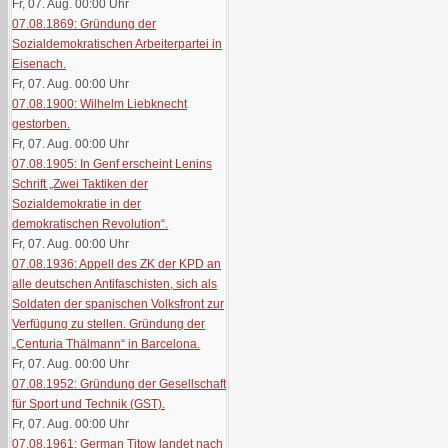
Fr, 07. Aug. 00:00
Uhr
07.08.1869: Gründung der
Sozialdemokratischen Arbeiterpartei in
Eisenach.
Fr, 07. Aug. 00:00
Uhr
07.08.1900: Wilhelm Liebknecht
gestorben.
Fr, 07. Aug. 00:00
Uhr
07.08.1905: In Genf erscheint Lenins
Schrift „Zwei Taktiken der
Sozialdemokratie in der
demokratischen Revolution“.
Fr, 07. Aug. 00:00
Uhr
07.08.1936: Appell des ZK der KPD an
alle deutschen Antifaschisten, sich als
Soldaten der spanischen Volksfront zur
Verfügung zu stellen. Gründung der
„Centuria Thälmann“ in Barcelona.
Fr, 07. Aug. 00:00
Uhr
07.08.1952: Gründung der Gesellschaft
für Sport und Technik (GST).
Fr, 07. Aug. 00:00
Uhr
07.08.1961: German Titow landet nach