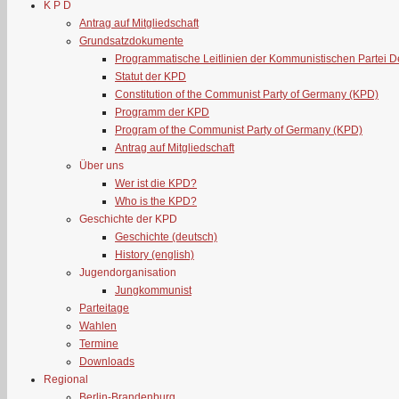
K P D
Antrag auf Mitgliedschaft
Grundsatzdokumente
Programmatische Leitlinien der Kommunistischen Partei 
Statut der KPD
Constitution of the Communist Party of Germany (KPD)
Programm der KPD
Program of the Communist Party of Germany (KPD)
Antrag auf Mitgliedschaft
Über uns
Wer ist die KPD?
Who is the KPD?
Geschichte der KPD
Geschichte (deutsch)
History (english)
Jugendorganisation
Jungkommunist
Parteitage
Wahlen
Termine
Downloads
Regional
Berlin-Brandenburg