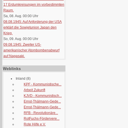
17 Erdumkreisungen im vorbestimmten
Raum.
Sa, 08. Aug. 00:00
Uhr
08.08.1945: Auf Anforderung der USA
erklärt die Sowjetunion Japan den
Krieg.
So, 09. Aug. 00:00
Uhr
09.08.1945: Zweiter US-
amerikanischer Atombombenabwurf
auf Nagasaki.
Weblinks
Inland
(8)
KPF - Kommunistische...
Arbeit Zukunft
KJVD - Kommunistisch...
Ernst-Thälmann-Gede...
Ernst-Thälmann-Gede...
RFB - Revolutionäre...
RotFuchs-Fördervere...
Rote Hilfe e.V.