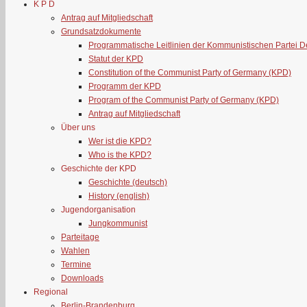
K P D
Antrag auf Mitgliedschaft
Grundsatzdokumente
Programmatische Leitlinien der Kommunistischen Partei 
Statut der KPD
Constitution of the Communist Party of Germany (KPD)
Programm der KPD
Program of the Communist Party of Germany (KPD)
Antrag auf Mitgliedschaft
Über uns
Wer ist die KPD?
Who is the KPD?
Geschichte der KPD
Geschichte (deutsch)
History (english)
Jugendorganisation
Jungkommunist
Parteitage
Wahlen
Termine
Downloads
Regional
Berlin-Brandenburg