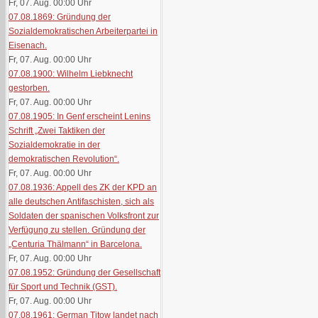
Fr, 07. Aug. 00:00
Uhr
07.08.1869: Gründung der
Sozialdemokratischen Arbeiterpartei in
Eisenach.
Fr, 07. Aug. 00:00
Uhr
07.08.1900: Wilhelm Liebknecht
gestorben.
Fr, 07. Aug. 00:00
Uhr
07.08.1905: In Genf erscheint Lenins
Schrift „Zwei Taktiken der
Sozialdemokratie in der
demokratischen Revolution“.
Fr, 07. Aug. 00:00
Uhr
07.08.1936: Appell des ZK der KPD an
alle deutschen Antifaschisten, sich als
Soldaten der spanischen Volksfront zur
Verfügung zu stellen. Gründung der
„Centuria Thälmann“ in Barcelona.
Fr, 07. Aug. 00:00
Uhr
07.08.1952: Gründung der Gesellschaft
für Sport und Technik (GST).
Fr, 07. Aug. 00:00
Uhr
07.08.1961: German Titow landet nach