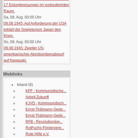
17 Erdumkreisungen im vorbestimmten
Raum.
Sa, 08. Aug. 00:00
Uhr
08.08.1945: Auf Anforderung der USA
erklärt die Sowjetunion Japan den
Krieg.
So, 09. Aug. 00:00
Uhr
09.08.1945: Zweiter US-
amerikanischer Atombombenabwurf
auf Nagasaki.
Weblinks
Inland
(8)
KPF - Kommunistische...
Arbeit Zukunft
KJVD - Kommunistisch...
Ernst-Thälmann-Gede...
Ernst-Thälmann-Gede...
RFB - Revolutionäre...
RotFuchs-Fördervere...
Rote Hilfe e.V.