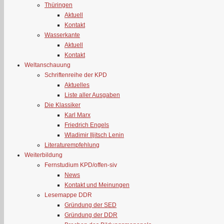
Thüringen
Aktuell
Kontakt
Wasserkante
Aktuell
Kontakt
Weltanschauung
Schriftenreihe der KPD
Aktuelles
Liste aller Ausgaben
Die Klassiker
Karl Marx
Friedrich Engels
Wladimir Iljitsch Lenin
Literaturempfehlung
Weiterbildung
Fernstudium KPD/offen-siv
News
Kontakt und Meinungen
Lesemappe DDR
Gründung der SED
Gründung der DDR