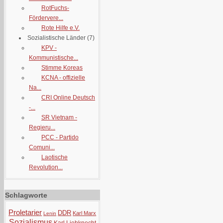
RotFuchs-
Fördervere...
Rote Hilfe e.V.
Sozialistische Länder
(7)
KPV -
Kommunistische...
Stimme Koreas
KCNA - offizielle
Na...
CRI Online Deutsch
-...
SR Vietnam -
Regieru...
PCC - Partido
Comuni...
Laotische
Revolution...
Schlagworte
Proletarier
DDR
Karl Marx
Lenin
Sozialismus