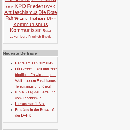
Karl Liebknecht
KPD
Frieden
DVRK
Stalin
Antifaschismus
Die Rote
Fahne
DRF
Ernst Thälmann
Kommunismus
Kommunisten
Rosa
Luxemburg
Friedrich Engels
Neueste Beiträge
Rente am Kapitalmarkt?
Für Gerechtigkeit und eine
friedliche Entwicklung der
Welt – gegen Faschismus,
Terrorismus und Krieg!
8. Mai - Tag der Befreiung
vom Faschismus
Heraus zum 1. Mai
Empfang in der Botschaft
der DVRK