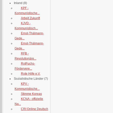
Inland
(8)
KPF -
Kommunistische...
Arbeit Zukunft
KJVD -
Kommunistisch...
Ernst-Thälmann-
Gede...
Ernst-Thälmann-
Gede...
RFB -
Revolutionäre...
RotFuchs-
Fördervere...
Rote Hilfe e.V.
Sozialistische Länder
(7)
KPV -
Kommunistische...
Stimme Koreas
KCNA - offizielle
Na...
CRI Online Deutsch