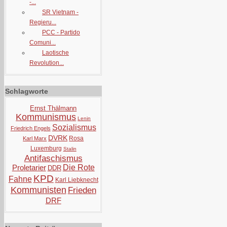
-...
SR Vietnam -
Regieru...
PCC - Partido
Comuni...
Laotische
Revolution...
Schlagworte
Ernst Thälmann
Kommunismus
Lenin
Sozialismus
Friedrich Engels
DVRK
Rosa
Karl Marx
Luxemburg
Stalin
Antifaschismus
Proletarier
Die Rote
DDR
KPD
Fahne
Karl Liebknecht
Kommunisten
Frieden
DRF