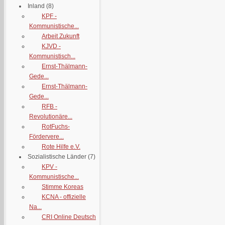
Inland
(8)
KPF -
Kommunistische...
Arbeit Zukunft
KJVD -
Kommunistisch...
Ernst-Thälmann-
Gede...
Ernst-Thälmann-
Gede...
RFB -
Revolutionäre...
RotFuchs-
Fördervere...
Rote Hilfe e.V.
Sozialistische Länder
(7)
KPV -
Kommunistische...
Stimme Koreas
KCNA - offizielle
Na...
CRI Online Deutsch