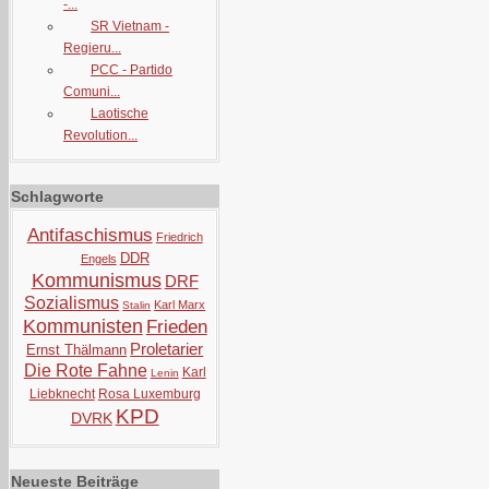
-...
SR Vietnam -
Regieru...
PCC - Partido
Comuni...
Laotische
Revolution...
Schlagworte
Antifaschismus
Friedrich
DDR
Engels
Kommunismus
DRF
Sozialismus
Karl Marx
Stalin
Kommunisten
Frieden
Proletarier
Ernst Thälmann
Die Rote Fahne
Karl
Lenin
Liebknecht
Rosa Luxemburg
KPD
DVRK
Neueste Beiträge