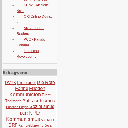
KCNA - offizielle
Na...
CRI Online Deutsch
-...
SR Vietnam -
Regieru...
PCC - Partido
Comuni...
Laotische
Revolution...
Schlagworte
Proletarier
Die Rote
DVRK
Frieden
Fahne
Kommunisten
Ernst
Antifaschismus
Thälmann
Sozialismus
Friedrich Engels
KPD
DDR
Kommunismus
Karl Marx
DRF
Karl Liebknecht
Rosa