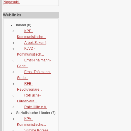
Nagasaki.
Weblinks
Inland
(8)
KPF -
Kommunistische...
Arbeit Zukunft
KJVD -
Kommunistisch...
Ernst-Thälmann-
Gede...
Ernst-Thälmann-
Gede...
RFB -
Revolutionäre...
RotFuchs-
Fördervere...
Rote Hilfe e.V.
Sozialistische Länder
(7)
KPV -
Kommunistische...
Stimme Koreas