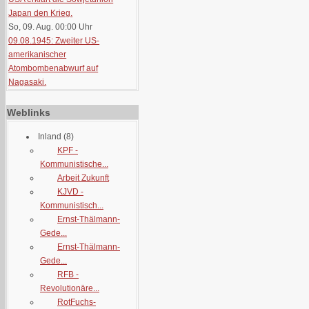
Japan den Krieg.
So, 09. Aug. 00:00
Uhr
09.08.1945: Zweiter US-
amerikanischer
Atombombenabwurf auf
Nagasaki.
Weblinks
Inland
(8)
KPF -
Kommunistische...
Arbeit Zukunft
KJVD -
Kommunistisch...
Ernst-Thälmann-
Gede...
Ernst-Thälmann-
Gede...
RFB -
Revolutionäre...
RotFuchs-