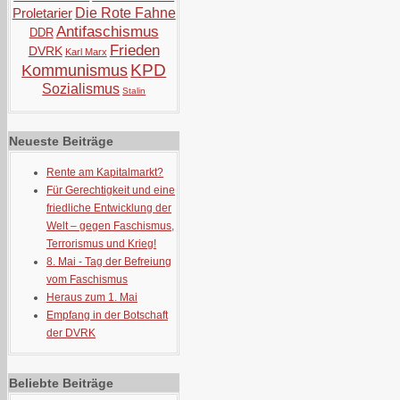
Proletarier
Die Rote Fahne
Antifaschismus
DDR
Frieden
DVRK
Karl Marx
KPD
Kommunismus
Sozialismus
Stalin
Neueste Beiträge
Rente am Kapitalmarkt?
Für Gerechtigkeit und eine
friedliche Entwicklung der
Welt – gegen Faschismus,
Terrorismus und Krieg!
8. Mai - Tag der Befreiung
vom Faschismus
Heraus zum 1. Mai
Empfang in der Botschaft
der DVRK
Beliebte Beiträge