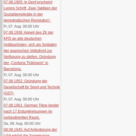
07.08.1905: In Genf erscheint
Lenins Schrift „Zwei Taktiken der
Sozialdemokratie in der
demokratischen Revolution“.
Fr, 07. Aug. 00:00
Uhr
07.08.1936: Appell des ZK der
KPD an alle deutschen
Antifaschisten, sich als Soldaten
der spanischen Volksfront zur
Verfügung zu stellen. Gründung
der „Centuria Thälmann“ in
Barcelona.
Fr, 07. Aug. 00:00
Uhr
07.08.1952: Gründung der
Gesellschaft für Sport und Technik
(GST).
Fr, 07. Aug. 00:00
Uhr
07.08.1961: German Titow landet
nach 17 Erdumkreisungen im
vorbestimmten Raum.
Sa, 08. Aug. 00:00
Uhr
08.08.1945: Auf Anforderung der
USA erklärt die Sowjetunion