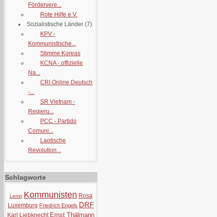
Fördervere...
Rote Hilfe e.V.
Sozialistische Länder
(7)
KPV -
Kommunistische...
Stimme Koreas
KCNA - offizielle
Na...
CRI Online Deutsch
-...
SR Vietnam -
Regieru...
PCC - Partido
Comuni...
Laotische
Revolution...
Schlagworte
Kommunisten
Rosa
Lenin
DRF
Luxemburg
Friedrich Engels
Ernst Thälmann
Karl Liebknecht